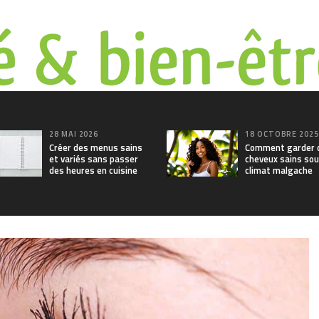
28 MAI 2026
18 OCTOBRE 202
Créer des menus sains
Comment garder 
et variés sans passer
cheveux sains sou
des heures en cuisine
climat malgache