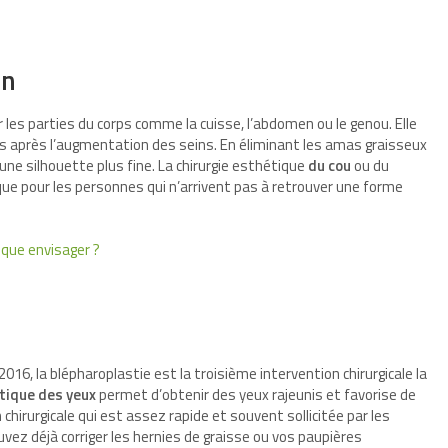
on
r les parties du corps comme la cuisse, l’abdomen ou le genou. Elle
ées après l’augmentation des seins. En éliminant les amas graisseux
une silhouette plus fine. La chirurgie esthétique
du cou
ou du
que pour les personnes qui n’arrivent pas à retrouver une forme
ique envisager ?
16, la blépharoplastie est la troisième intervention chirurgicale la
étique des yeux
permet d’obtenir des yeux rajeunis et favorise de
chirurgicale qui est assez rapide et souvent sollicitée par les
z déjà corriger les hernies de graisse ou vos paupières