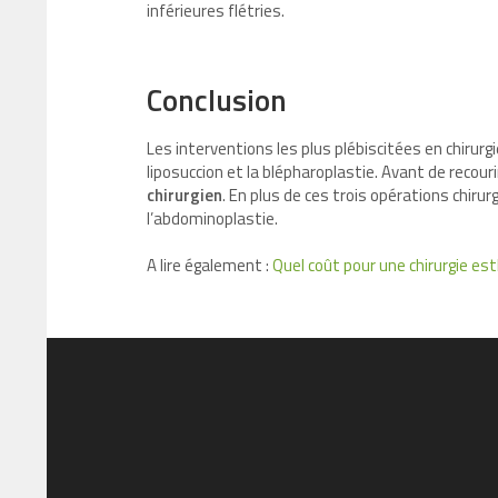
inférieures flétries.
Conclusion
Les interventions les plus plébiscitées en chirur
liposuccion et la blépharoplastie. Avant de recour
chirurgien
. En plus de ces trois opérations chirur
l’abdominoplastie.
A lire également :
Quel coût pour une chirurgie es