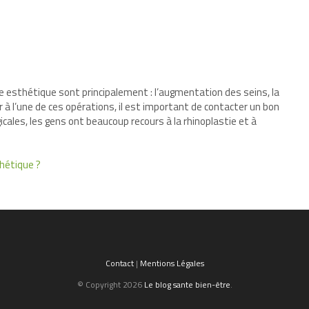
gie esthétique sont principalement : l’augmentation des seins, la
ir à l’une de ces opérations, il est important de contacter un bon
gicales, les gens ont beaucoup recours à la rhinoplastie et à
thétique ?
Contact
|
Mentions Légales
© Copyright 2026
Le blog sante bien-être
.