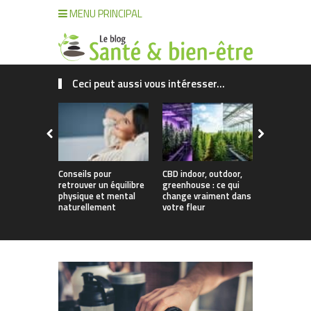
MENU PRINCIPAL
Ceci peut aussi vous intéresser...
Conseils pour
CBD indoor, outdoor,
Créer des
retrouver un équilibre
greenhouse : ce qui
sains et va
physique et mental
change vraiment dans
passer des
naturellement
votre fleur
cuisine