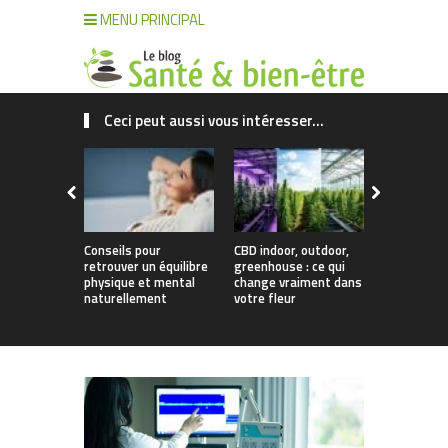
MENU PRINCIPAL
Ceci peut aussi vous intéresser...
Conseils pour
CBD indoor, outdoor,
Créer des
retrouver un équilibre
greenhouse : ce qui
sains et va
physique et mental
change vraiment dans
passer des
naturellement
votre fleur
cuisine