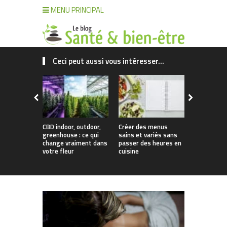
MENU PRINCIPAL
Ceci peut aussi vous intéresser...
CBD indoor, outdoor,
Créer des menus
Comment g
greenhouse : ce qui
sains et variés sans
cheveux sa
change vraiment dans
passer des heures en
climat mal
votre fleur
cuisine