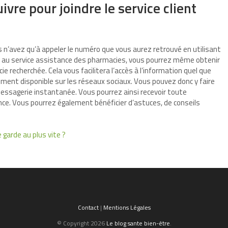
ivre pour joindre le service client
us n’avez qu’à appeler le numéro que vous aurez retrouvé en utilisant
au service assistance des pharmacies, vous pourrez même obtenir
cie recherchée. Cela vous facilitera l’accès à l’information quel que
ement disponible sur les réseaux sociaux. Vous pouvez donc y faire
messagerie instantanée. Vous pourrez ainsi recevoir toute
nce. Vous pourrez également bénéficier d’astuces, de conseils
garde au plus vite ?
Contact
|
Mentions Légales
© Copyright 2026
Le blog sante bien-être
.